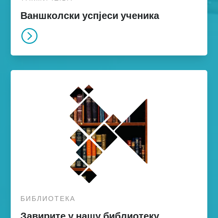
Ваншколски успјеси ученика
=
БИБЛИОТЕКА
Завирите у нашу библиотеку