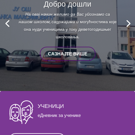
Добро дошли
На овај начин желимо да Вас упознамо са
нашом школом, садржајима и
могућностима које
она нуди ученицима у току деветогодишњег
школовања.
САЗНАЈТЕ ВИШЕ
УЧЕНИЦИ
еДневник за ученике