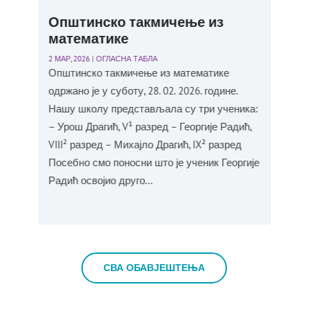
а
Општинско такмичење из
Да
математике
ин
Пл
КА
2 МАР, 2026
|
ОГЛАСНА ТАБЛА
Општинско такмичење из математике
2 МАР
а
Наш
одржано је у суботу, 28. 02. 2026. године.
ом
Дра
Нашу школу представљала су три ученика:
у
нас
– Урош Драгић, V¹ разред – Георгије Радић,
пре
VIII² разред – Михајло Драгић, IX² разред
гу и
умје
Посебно смо поносни што је ученик Георгије
су п
Радић освојио друго...
разм
СВА ОБАВЈЕШТЕЊА