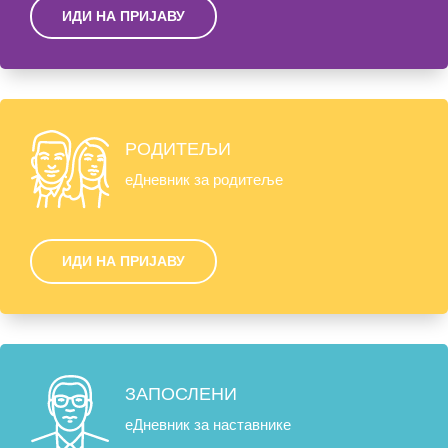
ИДИ НА ПРИЈАВУ
РОДИТЕЉИ
еДневник за родитеље
ИДИ НА ПРИЈАВУ
ЗАПОСЛЕНИ
еДневник за наставнике